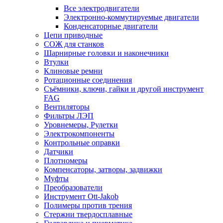
Все электродвигатели
Электронно-коммутируемые двигатели
Конденсаторные двигатели
Цепи приводные
СОЖ для станков
Шарнирные головки и наконечники
Втулки
Клиновые ремни
Ротационные соединения
Съёмники, ключи, гайки и другой инструмент
FAG
Вентиляторы
Фильтры ЛЭП
Уровнемеры, Рулетки
Электрокомпоненты
Контрольные оправки
Датчики
Плотномеры
Компенсаторы, затворы, задвижки
Муфты
Преобразователи
Инструмент Ott-Jakob
Полимеры против трения
Стержни твердосплавные