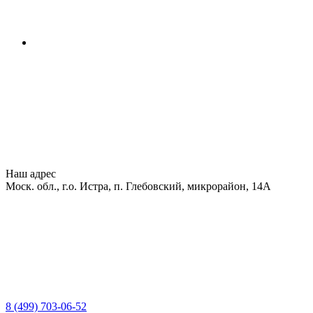
Наш адрес
Моск. обл., г.о. Истра, п. Глебовский, микрорайон, 14А
8 (499) 703-06-52