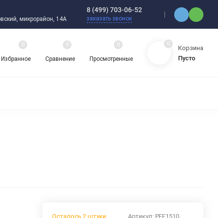
8 (499) 703-06-52
заказать звонок
ебовский, микрорайон, 14А
0
0
0
0
Корзина
Пусто
Избранное
Сравнение
Просмотренные
ЯДНЫЕ ПОДШИПНИКИ
ОРНЫЕ ШАРИКОВЫЕ ПОДШИПНИКИ
 ОХЛАЖДАЮЩИЕ ЖИДКОСТИ
ЦЕПИ ПРИВОДНЫЕ
ЗАПЧАСТИ ДЛЯ ШАРИКОВЫХ ПОДШИПНИКОВ
НАСОСЫ
АТИКА
АВА И ШЛАНГИ
ВИБРОИЗОЛЯТОРЫ (ВИБРООПОРЫ)
Осталось 2 штуки
Артикул:
PFE1510