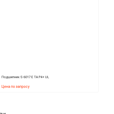
Подшипник S 6017 E TA P4+ UL
По
Цена по запросу
Ц