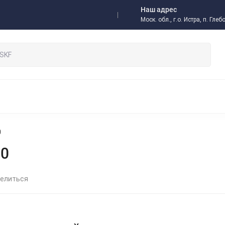
Наш адрес
а
Доставка
Отзывы
Моск. обл., г.о. Истра, п. Гл
 / Оптовикам
НЫЕ ПОДШИПНИКИ
РОЛИКОВЫЕ ПОДШИПНИКИ
ОДНОР
 МУФТЫ
ИМПОРТНЫЕ ПОДШИПНИКИ
РАДИАЛЬНО-УП
ЫЕ ПОДШИПНИКИ
ИГОЛЬЧАТЫЕ ПОДШИПНИКИ
СМАЗКИ,
0
 И КОМПЛЕКТУЮЩИЕ
ИНСТРУМЕНТ SKF
РЕДУКТОРЫ
.0
НИТНЫЕ МУФТЫ И ТОРМОЗА
ЗАПОРНАЯ АРМАТУРА
ПНЕВМ
ОМПОНЕНТЫ
БЫСТРОРАЗЪЕМНЫЕ СОЕДИНЕНИЯ БРС
РУК
ЫСОКОТЕМПЕРАТУРНЫЕ РЕМНИ
КЛАПАНЫ
елиться