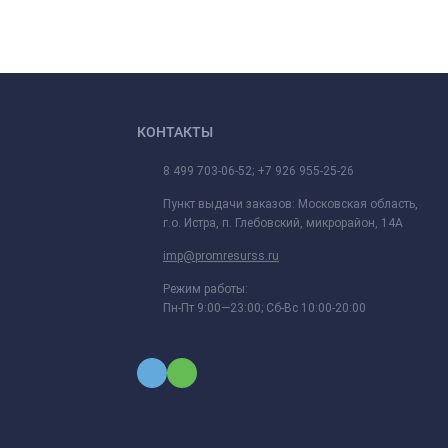
КОНТАКТЫ
8 499 703-06-52; +7 926 955-25-26
Пункт выдачи заказов: Московская область,
г.о. Истра, п. Глебовский, микрорайон, 14А
imp@promresurss.ru
Режим работы:
Пн-Пт 9:00—23:00; Сб-Вс 10:00-20:00