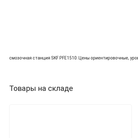
Описание
Характеристики
Доставка и 
смозочная станция SKF PFE1510. Цены ориентировочные, уров
Товары на складе