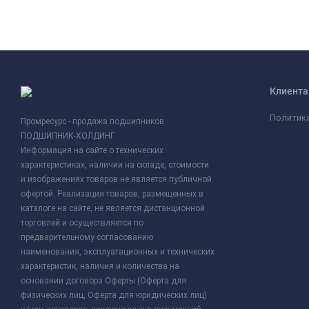
Клиент
Политик
Промресурс - продажа подшипников
ПОДШИПНИК-ХОЛДИНГ
Информация на сайте о технических
характеристиках, наличии на складе, стоимости
и изображениях товаров не является публичной
офертой. Реализация товаров, размещенных в
каталоге на сайте, не является дистанционной
торговлей и осуществляется по
предварительному согласованию
наименования, эксплуатационных и технических
характеристик, наличия и количества на
основании договора Оферты (Оферта для
физических лиц, Оферта для юридических лиц)