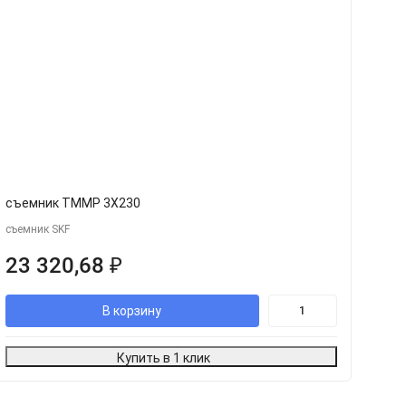
съемник TMMP 3X230
с
съемник SKF
съ
23 320,68
₽
Ц
В корзину
Купить в 1 клик