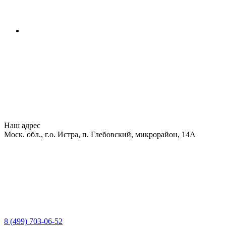
Наш адрес
Моск. обл., г.о. Истра, п. Глебовский, микрорайон, 14А
8 (499) 703-06-52