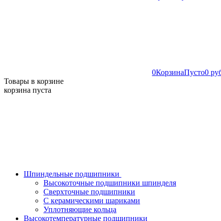
0
Корзина
Пусто
0 ру
Товары в корзине
корзина пуста
Шпиндельные подшипники
Высокоточные подшипники шпинделя
Сверхточные подшипники
С керамическими шариками
Уплотняющие кольца
Высокотемпературные подшипники