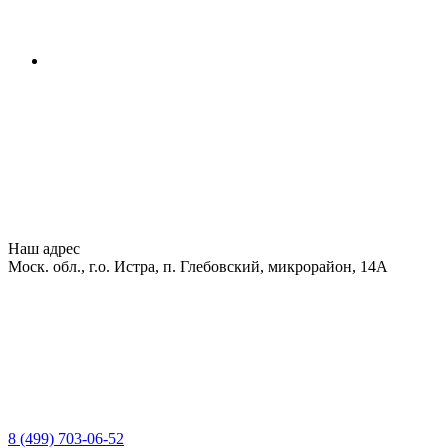
Наш адрес
Моск. обл., г.о. Истра, п. Глебовский, микрорайон, 14А
8 (499) 703-06-52