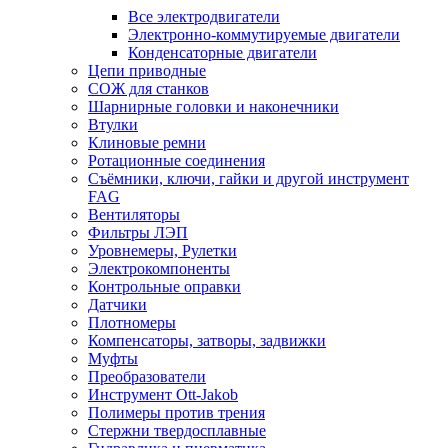
Все электродвигатели
Электронно-коммутируемые двигатели
Конденсаторные двигатели
Цепи приводные
СОЖ для станков
Шарнирные головки и наконечники
Втулки
Клиновые ремни
Ротационные соединения
Съёмники, ключи, гайки и другой инструмент
FAG
Вентиляторы
Фильтры ЛЭП
Уровнемеры, Рулетки
Электрокомпоненты
Контрольные оправки
Датчики
Плотномеры
Компенсаторы, затворы, задвижки
Муфты
Преобразователи
Инструмент Ott-Jakob
Полимеры против трения
Стержни твердосплавные