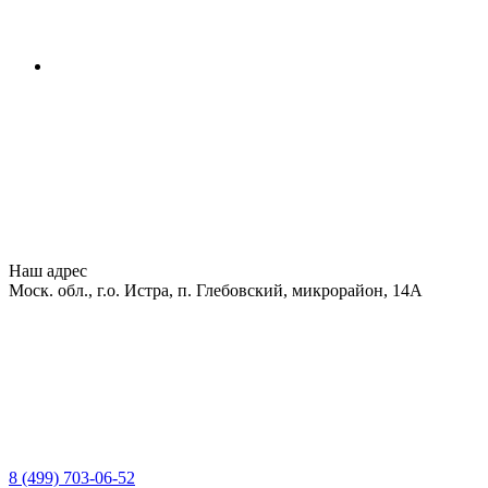
Наш адрес
Моск. обл., г.о. Истра, п. Глебовский, микрорайон, 14А
8 (499) 703-06-52