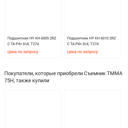
Подшипник HY KH 6005 2RZ
Подшипник HY KH 6010 2RZ
C TA P4+ DUL T274
C TA P4+ DUL T274
Цена по запросу
Цена по запросу
Покупатели, которые приобрели Съемник TMMA
75H, также купили