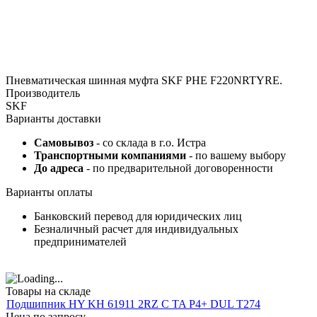
Пневматическая шинная муфта SKF PHE F220NRTYRE.
Производитель
SKF
Варианты доставки
Самовывоз
- со склада в г.о. Истра
Транспортными компаниями
- по вашему выбору
До адреса
- по предварительной договоренности
Варианты оплаты
Банковский перевод для юридических лиц
Безналичный расчет для индивидуальных
предпринимателей
Товары на складе
Подшипник HY KH 61911 2RZ C TA P4+ DUL T274
Цена по запросу