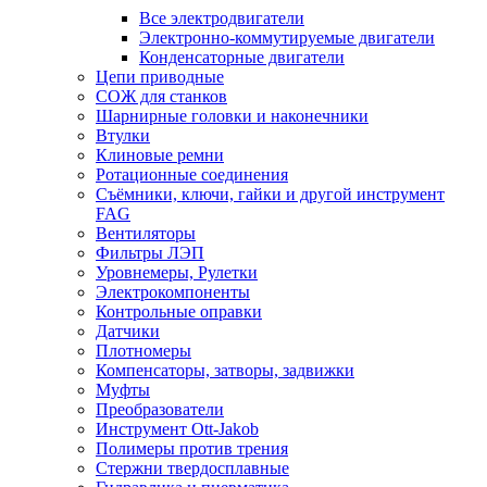
Все электродвигатели
Электронно-коммутируемые двигатели
Конденсаторные двигатели
Цепи приводные
СОЖ для станков
Шарнирные головки и наконечники
Втулки
Клиновые ремни
Ротационные соединения
Съёмники, ключи, гайки и другой инструмент
FAG
Вентиляторы
Фильтры ЛЭП
Уровнемеры, Рулетки
Электрокомпоненты
Контрольные оправки
Датчики
Плотномеры
Компенсаторы, затворы, задвижки
Муфты
Преобразователи
Инструмент Ott-Jakob
Полимеры против трения
Стержни твердосплавные