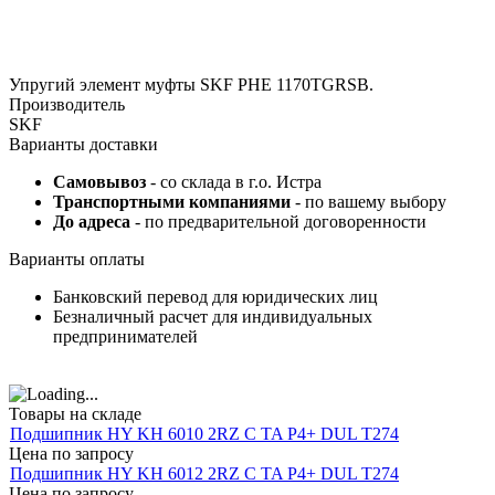
Упругий элемент муфты SKF PHE 1170TGRSB.
Производитель
SKF
Варианты доставки
Самовывоз
- со склада в г.о. Истра
Транспортными компаниями
- по вашему выбору
До адреса
- по предварительной договоренности
Варианты оплаты
Банковский перевод для юридических лиц
Безналичный расчет для индивидуальных
предпринимателей
Товары на складе
Подшипник HY KH 6010 2RZ C TA P4+ DUL T274
Цена по запросу
Подшипник HY KH 6012 2RZ C TA P4+ DUL T274
Цена по запросу