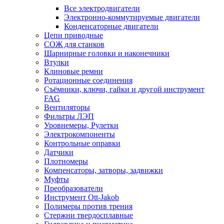
Все электродвигатели
Электронно-коммутируемые двигатели
Конденсаторные двигатели
Цепи приводные
СОЖ для станков
Шарнирные головки и наконечники
Втулки
Клиновые ремни
Ротационные соединения
Съёмники, ключи, гайки и другой инструмент
FAG
Вентиляторы
Фильтры ЛЭП
Уровнемеры, Рулетки
Электрокомпоненты
Контрольные оправки
Датчики
Плотномеры
Компенсаторы, затворы, задвижки
Муфты
Преобразователи
Инструмент Ott-Jakob
Полимеры против трения
Стержни твердосплавные