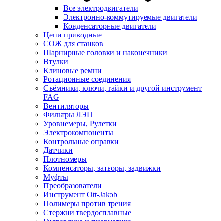
Все электродвигатели
Электронно-коммутируемые двигатели
Конденсаторные двигатели
Цепи приводные
СОЖ для станков
Шарнирные головки и наконечники
Втулки
Клиновые ремни
Ротационные соединения
Съёмники, ключи, гайки и другой инструмент
FAG
Вентиляторы
Фильтры ЛЭП
Уровнемеры, Рулетки
Электрокомпоненты
Контрольные оправки
Датчики
Плотномеры
Компенсаторы, затворы, задвижки
Муфты
Преобразователи
Инструмент Ott-Jakob
Полимеры против трения
Стержни твердосплавные