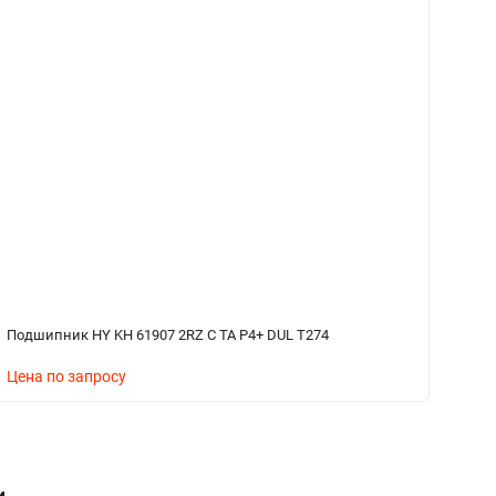
Подшипник HY KH 61907 2RZ C TA P4+ DUL T274
По
Цена по запросу
Ц