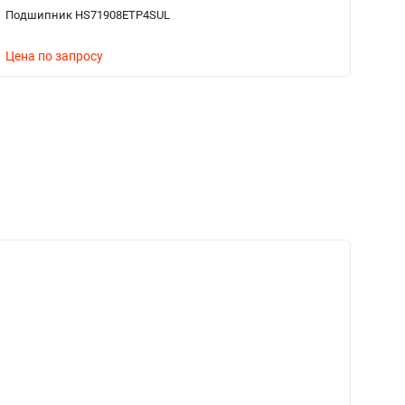
Подшипник HS71908ETP4SUL
П
Цена по запросу
Ц