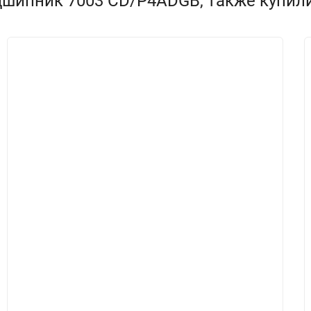
дшипник 7003 CD/P4ADGB, также купил