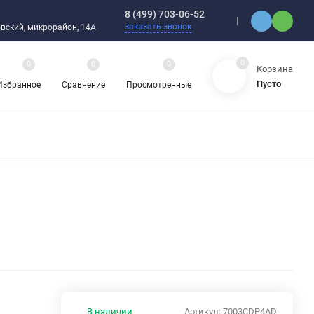
8 (499) 703-06-52
заказать звонок
ебовский, микрорайон, 14А
0
0
0
0
Корзина
Пусто
Избранное
Сравнение
Просмотренные
ЯДНЫЕ ПОДШИПНИКИ
ОРНЫЕ ШАРИКОВЫЕ ПОДШИПНИКИ
 ОХЛАЖДАЮЩИЕ ЖИДКОСТИ
ЦЕПИ ПРИВОДНЫЕ
ЗАПЧАСТИ ДЛЯ ШАРИКОВЫХ ПОДШИПНИКОВ
НАСОСЫ
АТИКА
АВА И ШЛАНГИ
ВИБРОИЗОЛЯТОРЫ (ВИБРООПОРЫ)
В наличии
Артикул:
7003CDP4AD