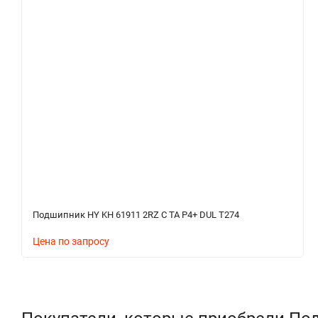
Подшипник HY KH 61911 2RZ C TA P4+ DUL T274
Цена по запросу