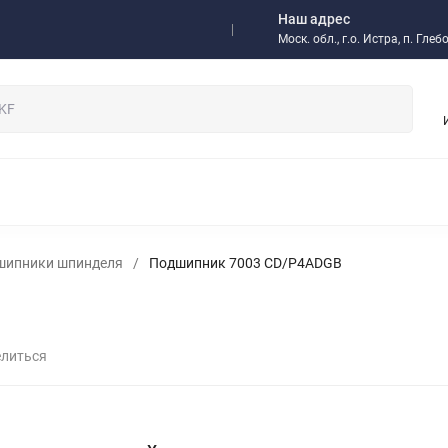
Наш адрес
а
Доставка
Отзывы
Моск. обл., г.о. Истра, п. Гл
/ Оптовикам
НЫЕ ПОДШИПНИКИ
РОЛИКОВЫЕ ПОДШИПНИКИ
ОДНОР
 МУФТЫ
ИМПОРТНЫЕ ПОДШИПНИКИ
РАДИАЛЬНО-УП
ЫЕ ПОДШИПНИКИ
ИГОЛЬЧАТЫЕ ПОДШИПНИКИ
СМАЗКИ,
шипники шпинделя
/
Подшипник 7003 CD/P4ADGB
 И КОМПЛЕКТУЮЩИЕ
ИНСТРУМЕНТ SKF
РЕДУКТОРЫ
НИТНЫЕ МУФТЫ И ТОРМОЗА
ЗАПОРНАЯ АРМАТУРА
ПНЕВМ
ОМПОНЕНТЫ
БЫСТРОРАЗЪЕМНЫЕ СОЕДИНЕНИЯ БРС
РУК
ЫСОКОТЕМПЕРАТУРНЫЕ РЕМНИ
КЛАПАНЫ
литься