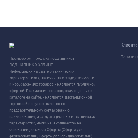
Клиент
Политик
Промресурс - продажа подшипников
ПОДШИПНИК-ХОЛДИНГ
Информация на сайте о технических
характеристиках, наличии на складе, стоимости
и изображениях товаров не является публичной
офертой. Реализация товаров, размещенных в
каталоге на сайте, не является дистанционной
торговлей и осуществляется по
предварительному согласованию
наименования, эксплуатационных и технических
характеристик, наличия и количества на
основании договора Оферты (Оферта для
физических лиц, Оферта для юридических лиц)