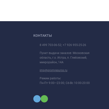
КОНТАКТЫ
8 499 703-06-52; +7 926 955-25-26
Пункт выдачи заказов: Московская
область, г.о. Истра, п. Глебовский,
микрорайон, 14А
imp@promresurss.ru
Режим работы:
Пн-Пт 9:00—23:00; Сб-Вс 10:00-20:00