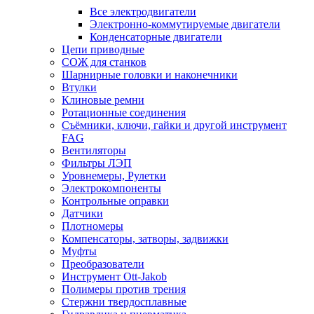
Все электродвигатели
Электронно-коммутируемые двигатели
Конденсаторные двигатели
Цепи приводные
СОЖ для станков
Шарнирные головки и наконечники
Втулки
Клиновые ремни
Ротационные соединения
Съёмники, ключи, гайки и другой инструмент
FAG
Вентиляторы
Фильтры ЛЭП
Уровнемеры, Рулетки
Электрокомпоненты
Контрольные оправки
Датчики
Плотномеры
Компенсаторы, затворы, задвижки
Муфты
Преобразователи
Инструмент Ott-Jakob
Полимеры против трения
Стержни твердосплавные