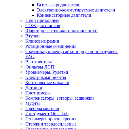
Все электродвигатели
Электронно-коммутируемые двигатели
Конденсаторные двигатели
Цепи приводные
СОЖ для станков
Шарнирные головки и наконечники
Втулки
Клиновые ремни
Ротационные соединения
Съёмники, ключи, гайки и другой инструмент
FAG
Вентиляторы
Фильтры ЛЭП
Уровнемеры, Рулетки
Электрокомпоненты
Контрольные оправки
Датчики
Плотномеры
Компенсаторы, затворы, задвижки
Муфты
Преобразователи
Инструмент Ott-Jakob
Полимеры против трения
Стержни твердосплавные