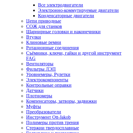
Все электродвигатели
Электронно-коммутируемые двигатели
Конденсаторные двигатели
Цепи приводные
СОЖ для станков
Шарнирные головки и наконечники
Втулки
Клиновые ремни
Ротационные соединения
Съёмники, ключи, гайки и другой инструмент
FAG
Вентиляторы
Фильтры ЛЭП
Уровнемеры, Рулетки
Электрокомпоненты
Контрольные оправки
Датчики
Плотномеры
Компенсаторы, затворы, задвижки
Муфты
Преобразователи
Инструмент Ott-Jakob
Полимеры против трения
Стержни твердосплавные