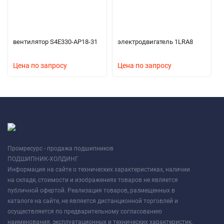
вентилятор S4E330-AP18-31
электродвигатель 1LRA8
Цена по запросу
Цена по запросу
Промресурс - продажа подшипников
ПОДШИПНИК-ХОЛДИНГ
Информация на сайте о технических характеристиках, наличии
на складе, стоимости и изображениях товаров не является
публичной офертой. Реализация товаров, размещенных в
каталоге на сайте, не является дистанционной торговлей и
осуществляется по предварительному согласованию
наименования, эксплуатационных и технических характеристик,