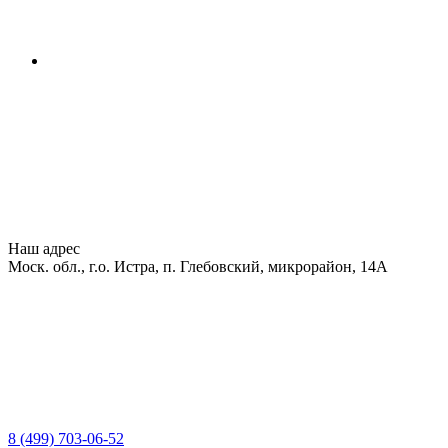
Наш адрес
Моск. обл., г.о. Истра, п. Глебовский, микрорайон, 14А
8 (499) 703-06-52