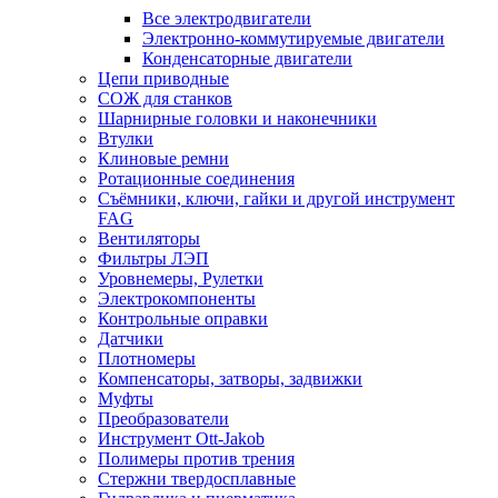
Все электродвигатели
Электронно-коммутируемые двигатели
Конденсаторные двигатели
Цепи приводные
СОЖ для станков
Шарнирные головки и наконечники
Втулки
Клиновые ремни
Ротационные соединения
Съёмники, ключи, гайки и другой инструмент
FAG
Вентиляторы
Фильтры ЛЭП
Уровнемеры, Рулетки
Электрокомпоненты
Контрольные оправки
Датчики
Плотномеры
Компенсаторы, затворы, задвижки
Муфты
Преобразователи
Инструмент Ott-Jakob
Полимеры против трения
Стержни твердосплавные