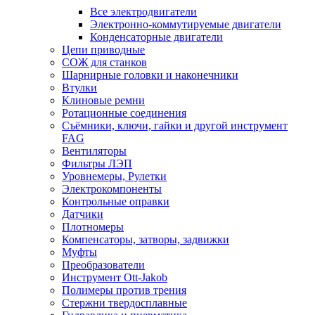
Все электродвигатели
Электронно-коммутируемые двигатели
Конденсаторные двигатели
Цепи приводные
СОЖ для станков
Шарнирные головки и наконечники
Втулки
Клиновые ремни
Ротационные соединения
Съёмники, ключи, гайки и другой инструмент
FAG
Вентиляторы
Фильтры ЛЭП
Уровнемеры, Рулетки
Электрокомпоненты
Контрольные оправки
Датчики
Плотномеры
Компенсаторы, затворы, задвижки
Муфты
Преобразователи
Инструмент Ott-Jakob
Полимеры против трения
Стержни твердосплавные