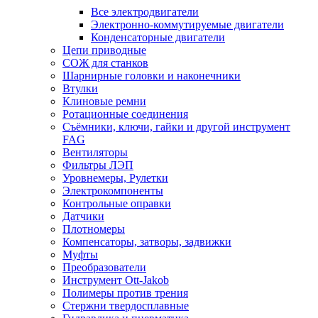
Все электродвигатели
Электронно-коммутируемые двигатели
Конденсаторные двигатели
Цепи приводные
СОЖ для станков
Шарнирные головки и наконечники
Втулки
Клиновые ремни
Ротационные соединения
Съёмники, ключи, гайки и другой инструмент
FAG
Вентиляторы
Фильтры ЛЭП
Уровнемеры, Рулетки
Электрокомпоненты
Контрольные оправки
Датчики
Плотномеры
Компенсаторы, затворы, задвижки
Муфты
Преобразователи
Инструмент Ott-Jakob
Полимеры против трения
Стержни твердосплавные