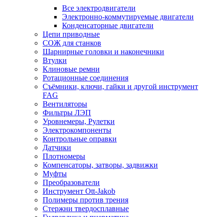
Все электродвигатели
Электронно-коммутируемые двигатели
Конденсаторные двигатели
Цепи приводные
СОЖ для станков
Шарнирные головки и наконечники
Втулки
Клиновые ремни
Ротационные соединения
Съёмники, ключи, гайки и другой инструмент
FAG
Вентиляторы
Фильтры ЛЭП
Уровнемеры, Рулетки
Электрокомпоненты
Контрольные оправки
Датчики
Плотномеры
Компенсаторы, затворы, задвижки
Муфты
Преобразователи
Инструмент Ott-Jakob
Полимеры против трения
Стержни твердосплавные