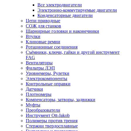
Все электродвигатели
Электронно-коммутируемые двигатели
Конденсаторные двигатели
Цепи приводные
СОЖ для станков
Шарнирные головки и наконечники
Втулки
Клиновые ремни
Ротационные соединения
Съёмники, ключи, гайки и другой инструмент
FAG
Вентиляторы
Фильтры ЛЭП
Уровнемеры, Рулетки
Электрокомпоненты
Контрольные оправки
Датчики
Плотномеры
Компенсаторы, затворы, задвижки
Муфты
Преобразователи
Инструмент Ott-Jakob
Полимеры против трения
Стержни твердосплавные