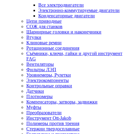
Все электродвигатели
Электронно-коммутируемые двигатели
Конденсаторные двигатели
Цепи приводные
СОЖ для станков
Шарнирные головки и наконечники
Втулки
Клиновые ремни
Ротационные соединения
Съёмники, ключи, гайки и другой инструмент
FAG
Вентиляторы
Фильтры ЛЭП
Уровнемеры, Рулетки
Электрокомпоненты
Контрольные оправки
Датчики
Плотномеры
Компенсаторы, затворы, задвижки
Муфты
Преобразователи
Инструмент Ott-Jakob
Полимеры против трения
Стержни твердосплавные