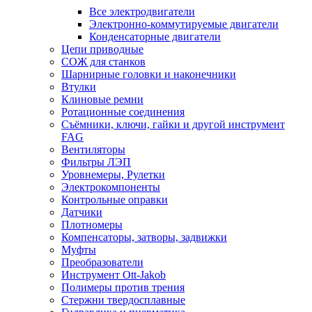
Все электродвигатели
Электронно-коммутируемые двигатели
Конденсаторные двигатели
Цепи приводные
СОЖ для станков
Шарнирные головки и наконечники
Втулки
Клиновые ремни
Ротационные соединения
Съёмники, ключи, гайки и другой инструмент
FAG
Вентиляторы
Фильтры ЛЭП
Уровнемеры, Рулетки
Электрокомпоненты
Контрольные оправки
Датчики
Плотномеры
Компенсаторы, затворы, задвижки
Муфты
Преобразователи
Инструмент Ott-Jakob
Полимеры против трения
Стержни твердосплавные