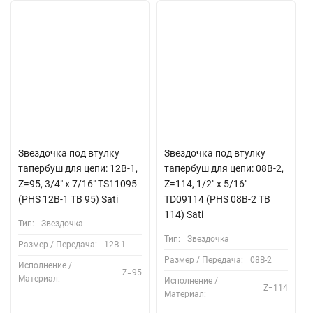
Звездочка под втулку
Звездочка под втулку
тапербуш для цепи: 12B-1,
тапербуш для цепи: 08B-2,
Z=95, 3/4" x 7/16" TS11095
Z=114, 1/2" x 5/16"
(PHS 12B-1 TB 95) Sati
TD09114 (PHS 08B-2 ТВ
114) Sati
Тип:
Звездочка
Тип:
Звездочка
Размер / Передача:
12B-1
Размер / Передача:
08B-2
Исполнение /
Z=95
Материал:
Исполнение /
Z=114
Материал: