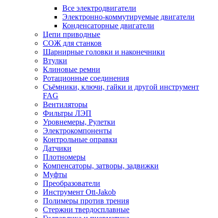
Все электродвигатели
Электронно-коммутируемые двигатели
Конденсаторные двигатели
Цепи приводные
СОЖ для станков
Шарнирные головки и наконечники
Втулки
Клиновые ремни
Ротационные соединения
Съёмники, ключи, гайки и другой инструмент
FAG
Вентиляторы
Фильтры ЛЭП
Уровнемеры, Рулетки
Электрокомпоненты
Контрольные оправки
Датчики
Плотномеры
Компенсаторы, затворы, задвижки
Муфты
Преобразователи
Инструмент Ott-Jakob
Полимеры против трения
Стержни твердосплавные