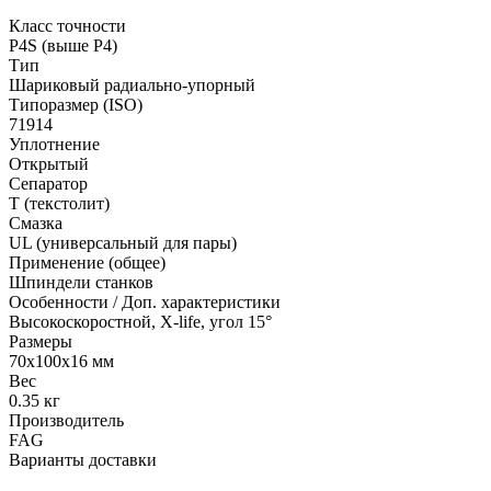
Класс точности
P4S (выше P4)
Тип
Шариковый радиально-упорный
Типоразмер (ISO)
71914
Уплотнение
Открытый
Сепаратор
T (текстолит)
Смазка
UL (универсальный для пары)
Применение (общее)
Шпиндели станков
Особенности / Доп. характеристики
Высокоскоростной, X-life, угол 15°
Размеры
70x100x16 мм
Вес
0.35 кг
Производитель
FAG
Варианты доставки