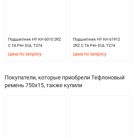
Подшипник HY KH 6010 2RZ
Подшипник HY KH 61912
C TA P4+ DUL T274
2RZ C TA P4+ DUL T274
Цена по запросу
Цена по запросу
Покупатели, которые приобрели Тефлоновый
ремень 750х15, также купили