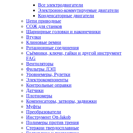
Все электродвигатели
Электронно-коммутируемые двигатели
Конденсаторные двигатели
Цепи приводные
СОЖ для станков
Шарнирные головки и наконечники
Втулки
Клиновые ремни
Ротационные соединения
Съёмники, ключи, гайки и другой инструмент
FAG
Вентиляторы
Фильтры ЛЭП
Уровнемеры, Рулетки
Электрокомпоненты
Контрольные оправки
Датчики
Плотномеры
Компенсаторы, затворы, задвижки
Муфты
Преобразователи
Инструмент Ott-Jakob
Полимеры против трения
Стержни твердосплавные