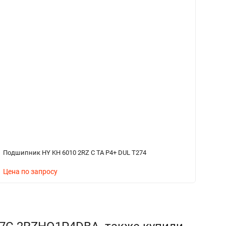
Подшипник HY KH 6010 2RZ C TA P4+ DUL T274
П
Цена по запросу
Ц