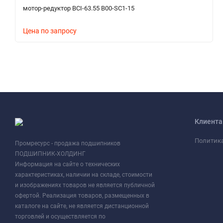
мотор-редуктор BCI-63.55 B00-SC1-15
Цена по запросу
Клиент
Политик
Промресурс - продажа подшипников
ПОДШИПНИК-ХОЛДИНГ
Информация на сайте о технических
характеристиках, наличии на складе, стоимости
и изображениях товаров не является публичной
офертой. Реализация товаров, размещенных в
каталоге на сайте, не является дистанционной
торговлей и осуществляется по