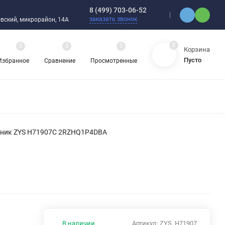
8 (499) 703-06-52
заказать звонок
ебовский, микрорайон, 14А
0
0
0
0
Корзина
Пусто
Избранное
Сравнение
Просмотренные
ЯДНЫЕ ПОДШИПНИКИ
ОРНЫЕ ШАРИКОВЫЕ ПОДШИПНИКИ
 ОХЛАЖДАЮЩИЕ ЖИДКОСТИ
ЦЕПИ ПРИВОДНЫЕ
пник ZYS H71907C 2RZHQ1P4DBA
ЗАПЧАСТИ ДЛЯ ШАРИКОВЫХ ПОДШИПНИКОВ
НАСОСЫ
АТИКА
АВА И ШЛАНГИ
ВИБРОИЗОЛЯТОРЫ (ВИБРООПОРЫ)
В наличии
Артикул:
ZYS_H71907