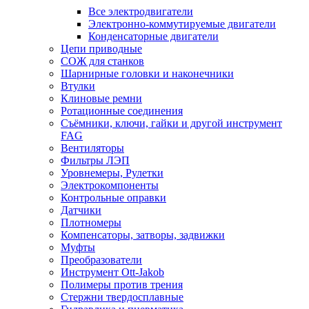
Все электродвигатели
Электронно-коммутируемые двигатели
Конденсаторные двигатели
Цепи приводные
СОЖ для станков
Шарнирные головки и наконечники
Втулки
Клиновые ремни
Ротационные соединения
Съёмники, ключи, гайки и другой инструмент
FAG
Вентиляторы
Фильтры ЛЭП
Уровнемеры, Рулетки
Электрокомпоненты
Контрольные оправки
Датчики
Плотномеры
Компенсаторы, затворы, задвижки
Муфты
Преобразователи
Инструмент Ott-Jakob
Полимеры против трения
Стержни твердосплавные