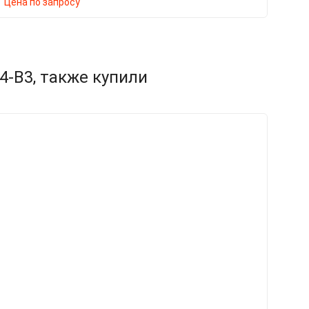
Цена по запросу
Ц
-B3, также купили