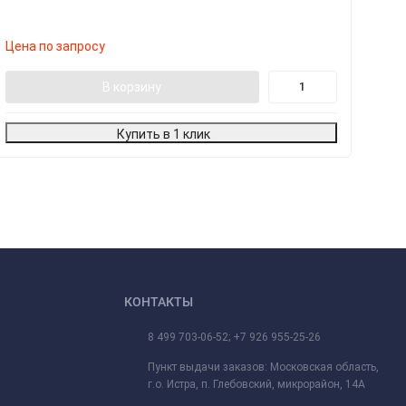
Цена по запросу
В корзину
Купить в 1 клик
КОНТАКТЫ
8 499 703-06-52; +7 926 955-25-26
Пункт выдачи заказов: Московская область,
г.о. Истра, п. Глебовский, микрорайон, 14А