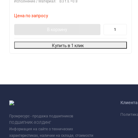
Исполнение / Материал:
B3 f.s.=0.8
Цена по запросу
В корзину
Купить в 1 клик
Клиент
Политик
Промресурс - продажа подшипников
ПОДШИПНИК-ХОЛДИНГ
Информация на сайте о технических
характеристиках, наличии на складе, стоимости