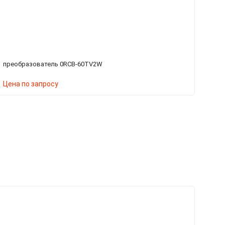
преобразователь 0RCB-60TV2W
мо
Цена по запросу
Ц