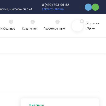
8 (499) 703-06-52
заказать звонок
ебовский, микрорайон, 14А
0
0
0
0
Корзина
Пусто
Избранное
Сравнение
Просмотренные
ЯДНЫЕ ПОДШИПНИКИ
ОРНЫЕ ШАРИКОВЫЕ ПОДШИПНИКИ
 ОХЛАЖДАЮЩИЕ ЖИДКОСТИ
ЦЕПИ ПРИВОДНЫЕ
ЗАПЧАСТИ ДЛЯ ШАРИКОВЫХ ПОДШИПНИКОВ
НАСОСЫ
АТИКА
АВА И ШЛАНГИ
ВИБРОИЗОЛЯТОРЫ (ВИБРООПОРЫ)
В наличии