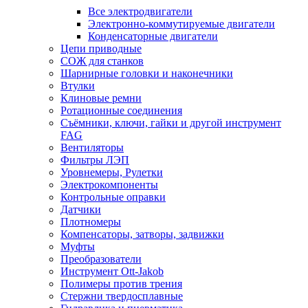
Все электродвигатели
Электронно-коммутируемые двигатели
Конденсаторные двигатели
Цепи приводные
СОЖ для станков
Шарнирные головки и наконечники
Втулки
Клиновые ремни
Ротационные соединения
Съёмники, ключи, гайки и другой инструмент
FAG
Вентиляторы
Фильтры ЛЭП
Уровнемеры, Рулетки
Электрокомпоненты
Контрольные оправки
Датчики
Плотномеры
Компенсаторы, затворы, задвижки
Муфты
Преобразователи
Инструмент Ott-Jakob
Полимеры против трения
Стержни твердосплавные