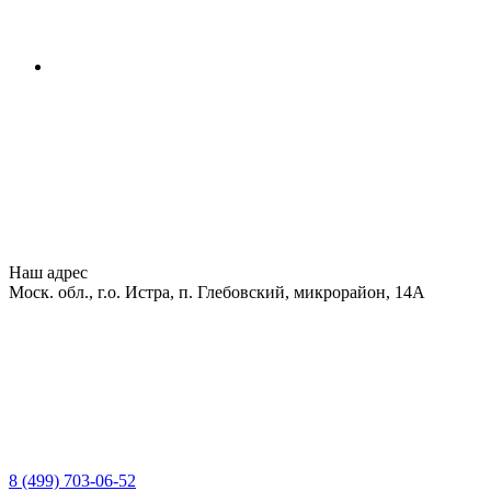
Наш адрес
Моск. обл., г.о. Истра, п. Глебовский, микрорайон, 14А
8 (499) 703-06-52