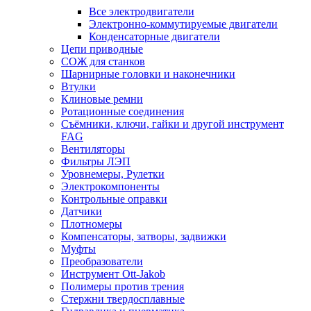
Все электродвигатели
Электронно-коммутируемые двигатели
Конденсаторные двигатели
Цепи приводные
СОЖ для станков
Шарнирные головки и наконечники
Втулки
Клиновые ремни
Ротационные соединения
Съёмники, ключи, гайки и другой инструмент
FAG
Вентиляторы
Фильтры ЛЭП
Уровнемеры, Рулетки
Электрокомпоненты
Контрольные оправки
Датчики
Плотномеры
Компенсаторы, затворы, задвижки
Муфты
Преобразователи
Инструмент Ott-Jakob
Полимеры против трения
Стержни твердосплавные