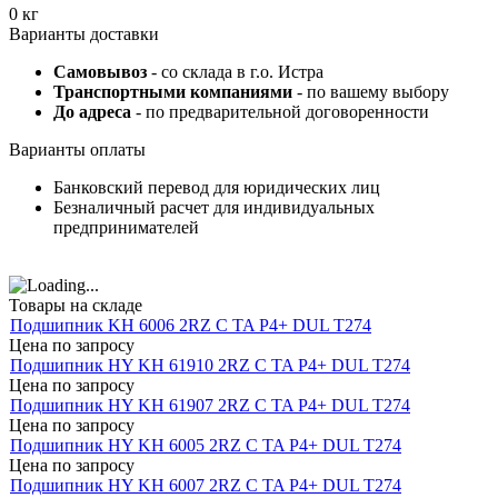
0 кг
Варианты доставки
Самовывоз
- со склада в г.о. Истра
Транспортными компаниями
- по вашему выбору
До адреса
- по предварительной договоренности
Варианты оплаты
Банковский перевод для юридических лиц
Безналичный расчет для индивидуальных
предпринимателей
Товары на складе
Подшипник KH 6006 2RZ C TA P4+ DUL T274
Цена по запросу
Подшипник HY KH 61910 2RZ C TA P4+ DUL T274
Цена по запросу
Подшипник HY KH 61907 2RZ C TA P4+ DUL T274
Цена по запросу
Подшипник HY KH 6005 2RZ C TA P4+ DUL T274
Цена по запросу
Подшипник HY KH 6007 2RZ C TA P4+ DUL T274