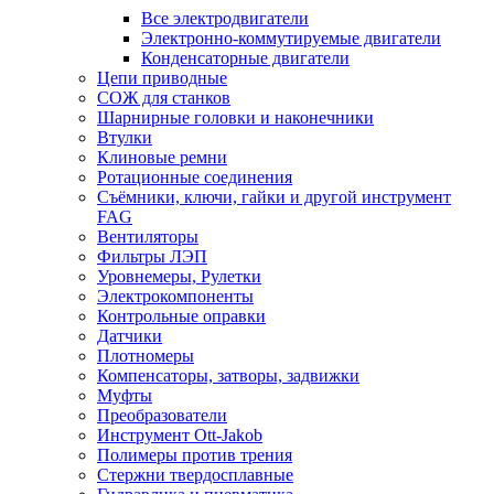
Все электродвигатели
Электронно-коммутируемые двигатели
Конденсаторные двигатели
Цепи приводные
СОЖ для станков
Шарнирные головки и наконечники
Втулки
Клиновые ремни
Ротационные соединения
Съёмники, ключи, гайки и другой инструмент
FAG
Вентиляторы
Фильтры ЛЭП
Уровнемеры, Рулетки
Электрокомпоненты
Контрольные оправки
Датчики
Плотномеры
Компенсаторы, затворы, задвижки
Муфты
Преобразователи
Инструмент Ott-Jakob
Полимеры против трения
Стержни твердосплавные