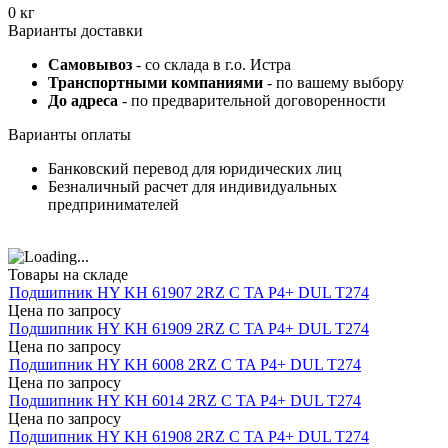
0 кг
Варианты доставки
Самовывоз
- со склада в г.о. Истра
Транспортными компаниями
- по вашему выбору
До адреса
- по предварительной договоренности
Варианты оплаты
Банковский перевод для юридических лиц
Безналичный расчет для индивидуальных
предпринимателей
Товары на складе
Подшипник HY KH 61907 2RZ C TA P4+ DUL T274
Цена по запросу
Подшипник HY KH 61909 2RZ C TA P4+ DUL T274
Цена по запросу
Подшипник HY KH 6008 2RZ C TA P4+ DUL T274
Цена по запросу
Подшипник HY KH 6014 2RZ C TA P4+ DUL T274
Цена по запросу
Подшипник HY KH 61908 2RZ C TA P4+ DUL T274