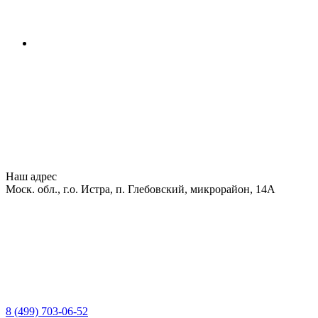
Наш адрес
Моск. обл., г.о. Истра, п. Глебовский, микрорайон, 14А
8 (499) 703-06-52