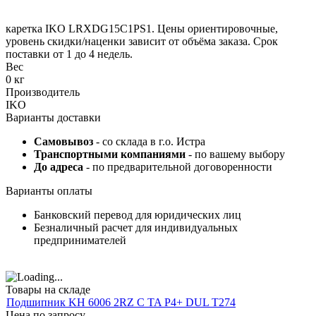
каретка IKO LRXDG15C1PS1. Цены ориентировочные,
уровень скидки/наценки зависит от объёма заказа. Срок
поставки от 1 до 4 недель.
Вес
0 кг
Производитель
IKO
Варианты доставки
Самовывоз
- со склада в г.о. Истра
Транспортными компаниями
- по вашему выбору
До адреса
- по предварительной договоренности
Варианты оплаты
Банковский перевод для юридических лиц
Безналичный расчет для индивидуальных
предпринимателей
Товары на складе
Подшипник KH 6006 2RZ C TA P4+ DUL T274
Цена по запросу