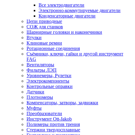
Все электродвигатели
Электронно-коммутируемые двигатели
Конденсаторные двигатели
Цепи приводные
СОЖ для станков
Шарнирные головки и наконечники
Втулки
Клиновые ремни
Ротационные соединения
Съёмники, ключи, гайки и другой инструмент
FAG
Вентиляторы
Фильтры ЛЭП
Уровнемеры, Рулетки
Электрокомпоненты
Контрольные оправки
Датчики
Плотномеры
Компенсаторы, затворы, задвижки
Муфты
Преобразователи
Инструмент Ott-Jakob
Полимеры против трения
Стержни твердосплавные