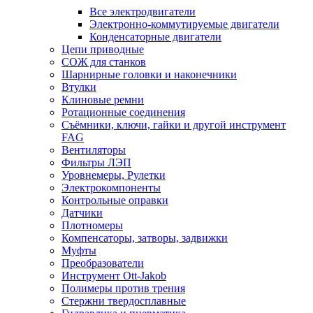
Все электродвигатели
Электронно-коммутируемые двигатели
Конденсаторные двигатели
Цепи приводные
СОЖ для станков
Шарнирные головки и наконечники
Втулки
Клиновые ремни
Ротационные соединения
Съёмники, ключи, гайки и другой инструмент
FAG
Вентиляторы
Фильтры ЛЭП
Уровнемеры, Рулетки
Электрокомпоненты
Контрольные оправки
Датчики
Плотномеры
Компенсаторы, затворы, задвижки
Муфты
Преобразователи
Инструмент Ott-Jakob
Полимеры против трения
Стержни твердосплавные