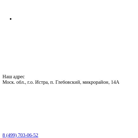
Наш адрес
Моск. обл., г.о. Истра, п. Глебовский, микрорайон, 14А
8 (499) 703-06-52