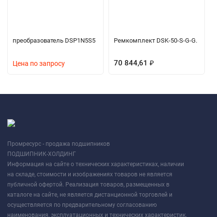
преобразователь DSP1N5S5
Ремкомплект DSK-50-S-G-G.
70 844,61
₽
Цена по запросу
Промресурс - продажа подшипников
ПОДШИПНИК-ХОЛДИНГ
Информация на сайте о технических характеристиках, наличии
на складе, стоимости и изображениях товаров не является
публичной офертой. Реализация товаров, размещенных в
каталоге на сайте, не является дистанционной торговлей и
осуществляется по предварительному согласованию
наименования, эксплуатационных и технических характеристик,