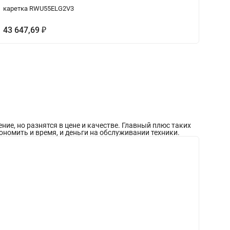
каретка RWU55ELG2V3
ка
43 647,69
₽
Ц
е, но разнятся в цене и качестве. Главный плюс таких
ономить и время, и деньги на обслуживании техники.