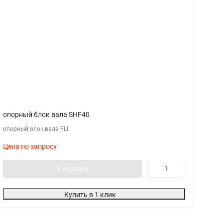
опорный блок вала SHF40
о
опорный блок вала FLI
оп
Цена по запросу
Ц
В корзину
Купить в 1 клик