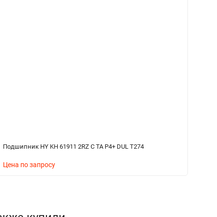
Подшипник HY KH 61911 2RZ C TA P4+ DUL T274
П
Цена по запросу
Ц