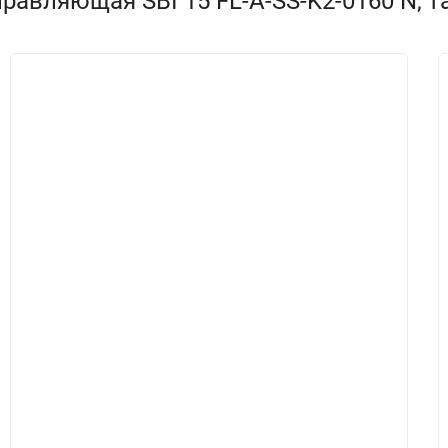
равляющая SBI 15 FL-A-SS-K2-0160 N, т