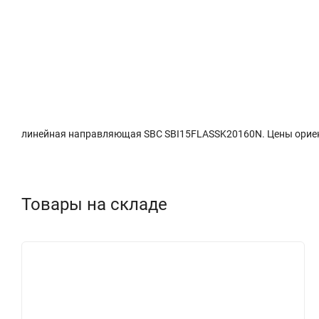
Описание
Характеристики
Доставка и о
линейная направляющая SBC SBI15FLASSK20160N. Цены ориенти
Товары на складе