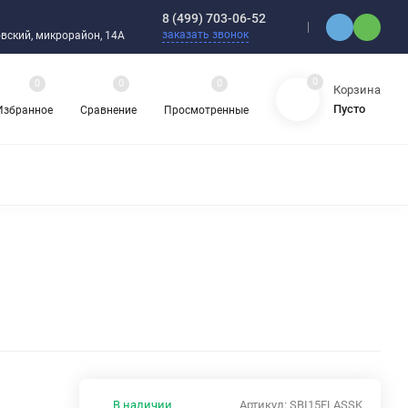
8 (499) 703-06-52
заказать звонок
ебовский, микрорайон, 14А
0
0
0
0
Корзина
Пусто
Избранное
Сравнение
Просмотренные
ЯДНЫЕ ПОДШИПНИКИ
ОРНЫЕ ШАРИКОВЫЕ ПОДШИПНИКИ
 ОХЛАЖДАЮЩИЕ ЖИДКОСТИ
ЦЕПИ ПРИВОДНЫЕ
ЗАПЧАСТИ ДЛЯ ШАРИКОВЫХ ПОДШИПНИКОВ
НАСОСЫ
АТИКА
АВА И ШЛАНГИ
ВИБРОИЗОЛЯТОРЫ (ВИБРООПОРЫ)
В наличии
Артикул:
SBI15FLASSK