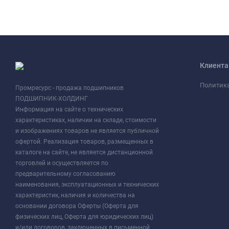
Клиент
Политик
Промресурс - продажа подшипников
ПОДШИПНИК-ХОЛДИНГ
Информация на сайте о технических
характеристиках, наличии на складе, стоимости
и изображениях товаров не является публичной
офертой. Реализация товаров, размещенных в
каталоге на сайте, не является дистанционной
торговлей и осуществляется по
предварительному согласованию
наименования, эксплуатационных и технических
характеристик, наличия и количества на
основании договора Оферты (Оферта для
физических лиц, Оферта для юридических лиц)
и/или договоров, заключенных в письменной