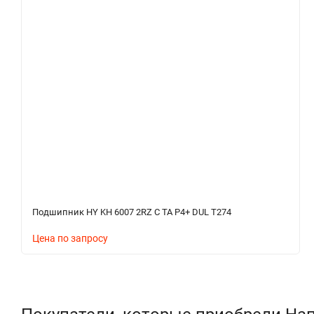
Подшипник HY KH 6007 2RZ C TA P4+ DUL T274
Цена по запросу