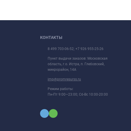
КОНТАКТЫ
8 499 703-06-52; +7 926 955-25-26
Пункт выдачи заказов: Московская
область, г.о. Истра, п. Глебовский,
микрорайон, 14А
imp@promresurss.ru
Режим работы:
Пн-Пт 9:00—23:00; Сб-Вс 10:00-20:00