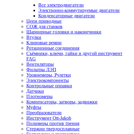
Все электродвигатели
Электронно-коммутируемые двигатели
Конденсаторные двигатели
Цепи приводные
СОЖ для станков
Шарнирные головки и наконечники
Втулки
Клиновые ремни
Ротационные соединения
Съёмники, ключи, гайки и другой инструмент
FAG
Вентиляторы
Фильтры ЛЭП
Уровнемеры, Рулетки
Электрокомпоненты
Контрольные оправки
Датчики
Плотномеры
Компенсаторы, затворы, задвижки
Муфты
Преобразователи
Инструмент Ott-Jakob
Полимеры против трения
Стержни твердосплавные