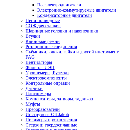
Все электродвигатели
Электронно-коммутируемые двигатели
Конденсаторные двигатели
Цепи приводные
СОЖ для станков
Шарнирные головки и наконечники
Втулки
Клиновые ремни
Ротационные соединения
Съёмники, ключи, гайки и другой инструмент
FAG
Вентиляторы
Фильтры ЛЭП
Уровнемеры, Рулетки
Электрокомпоненты
Контрольные оправки
Датчики
Плотномеры
Компенсаторы, затворы, задвижки
Муфты
Преобразователи
Инструмент Ott-Jakob
Полимеры против трения
Стержни твердосплавные