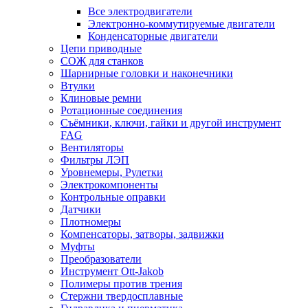
Все электродвигатели
Электронно-коммутируемые двигатели
Конденсаторные двигатели
Цепи приводные
СОЖ для станков
Шарнирные головки и наконечники
Втулки
Клиновые ремни
Ротационные соединения
Съёмники, ключи, гайки и другой инструмент
FAG
Вентиляторы
Фильтры ЛЭП
Уровнемеры, Рулетки
Электрокомпоненты
Контрольные оправки
Датчики
Плотномеры
Компенсаторы, затворы, задвижки
Муфты
Преобразователи
Инструмент Ott-Jakob
Полимеры против трения
Стержни твердосплавные