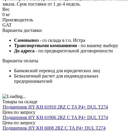
заказа. Срок поставки от 1 до 4 недель.
Вес
0 кг
Производитель
GAT
Варианты доставки
Самовывоз
- со склада в г.о. Истра
Транспортными компаниями
- по вашему выбору
До адреса
- по предварительной договоренности
Варианты оплаты
Банковский перевод для юридических лиц
Безналичный расчет для индивидуальных
предпринимателей
Товары на складе
Подшипник HY KH 61910 2RZ C TA P4+ DUL T274
Цена по запросу
Подшипник HY KH 61906 2RZ C TA P4+ DUL T274
Цена по запросу
Подшипник HY KH 6008 2RZ C TA P4+ DUL T274