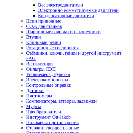
Все электродвигатели
Электронно-коммутируемые двигатели
Конденсаторные двигатели
Цепи приводные
СОЖ для станков
Шарнирные головки и наконечники
Втулки
Клиновые ремни
Ротационные соединения
Съёмники, ключи, гайки и другой инструмент
FAG
Вентиляторы
Фильтры ЛЭП
Уровнемеры, Рулетки
Электрокомпоненты
Контрольные оправки
Датчики
Плотномеры
Компенсаторы, затворы, задвижки
Муфты
Преобразователи
Инструмент Ott-Jakob
Полимеры против трения
Стержни твердосплавные