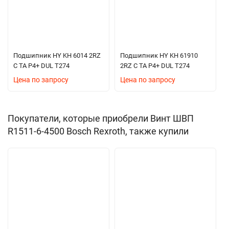
Подшипник HY KH 6014 2RZ
Подшипник HY KH 61910
C TA P4+ DUL T274
2RZ C TA P4+ DUL T274
Цена по запросу
Цена по запросу
Покупатели, которые приобрели Винт ШВП
R1511-6-4500 Bosch Rexroth, также купили