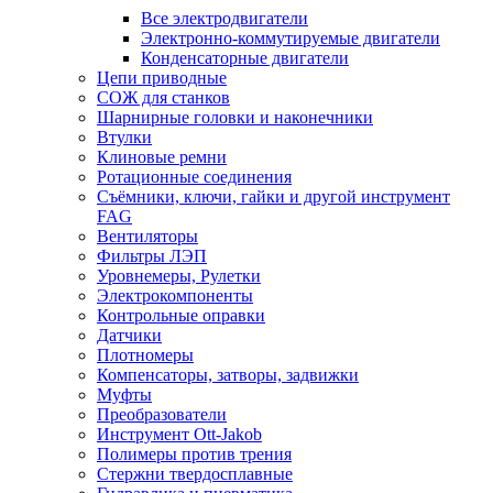
Все электродвигатели
Электронно-коммутируемые двигатели
Конденсаторные двигатели
Цепи приводные
СОЖ для станков
Шарнирные головки и наконечники
Втулки
Клиновые ремни
Ротационные соединения
Съёмники, ключи, гайки и другой инструмент
FAG
Вентиляторы
Фильтры ЛЭП
Уровнемеры, Рулетки
Электрокомпоненты
Контрольные оправки
Датчики
Плотномеры
Компенсаторы, затворы, задвижки
Муфты
Преобразователи
Инструмент Ott-Jakob
Полимеры против трения
Стержни твердосплавные