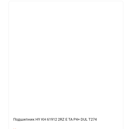
Подшипник HY KH 61912 2RZ E TA P4+ DUL T274