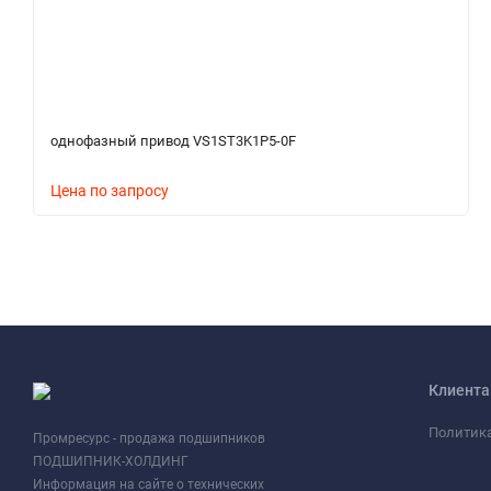
однофазный привод VS1ST3K1P5-0F
Цена по запросу
Клиент
Политик
Промресурс - продажа подшипников
ПОДШИПНИК-ХОЛДИНГ
Информация на сайте о технических