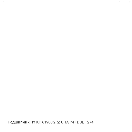
Подшипник HY KH 61908 2RZ C TA P4+ DUL T274