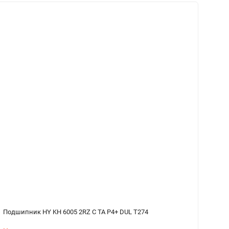
Подшипник HY KH 6005 2RZ C TA P4+ DUL T274
По