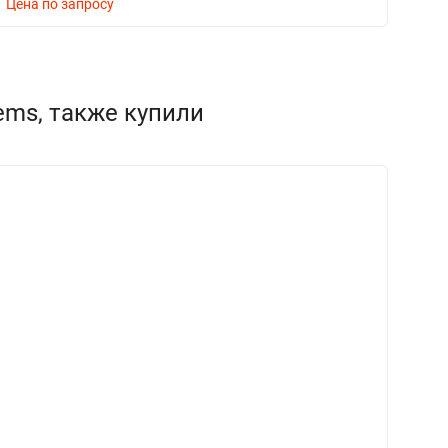
Цена по запросу
Ц
ems, также купили