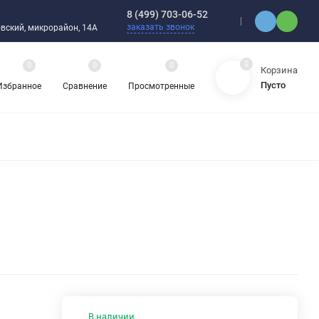
8 (499) 703-06-52
заказать звонок
ебовский, микрорайон, 14А
0
0
0
0
Корзина
Пусто
Избранное
Сравнение
Просмотренные
ЯДНЫЕ ПОДШИПНИКИ
ОРНЫЕ ШАРИКОВЫЕ ПОДШИПНИКИ
 ОХЛАЖДАЮЩИЕ ЖИДКОСТИ
ЦЕПИ ПРИВОДНЫЕ
ЗАПЧАСТИ ДЛЯ ШАРИКОВЫХ ПОДШИПНИКОВ
НАСОСЫ
АТИКА
АВА И ШЛАНГИ
ВИБРОИЗОЛЯТОРЫ (ВИБРООПОРЫ)
В наличии