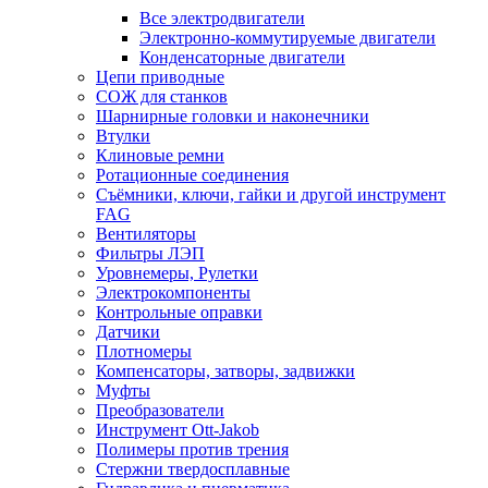
Все электродвигатели
Электронно-коммутируемые двигатели
Конденсаторные двигатели
Цепи приводные
СОЖ для станков
Шарнирные головки и наконечники
Втулки
Клиновые ремни
Ротационные соединения
Съёмники, ключи, гайки и другой инструмент
FAG
Вентиляторы
Фильтры ЛЭП
Уровнемеры, Рулетки
Электрокомпоненты
Контрольные оправки
Датчики
Плотномеры
Компенсаторы, затворы, задвижки
Муфты
Преобразователи
Инструмент Ott-Jakob
Полимеры против трения
Стержни твердосплавные