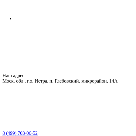
Наш адрес
Моск. обл., г.о. Истра, п. Глебовский, микрорайон, 14А
8 (499) 703-06-52